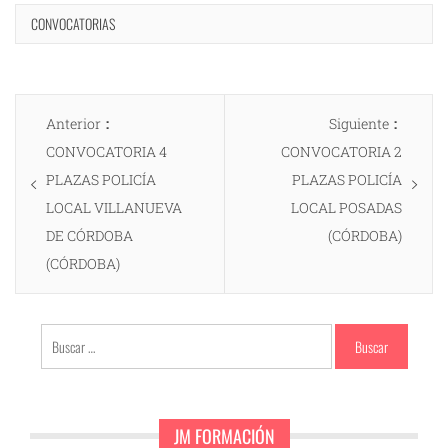
CONVOCATORIAS
Navegación
Entrada
Entrad
Anterior
Siguiente
de
anterior:
siguien
CONVOCATORIA 4
CONVOCATORIA 2
entradas
PLAZAS POLICÍA
PLAZAS POLICÍA
LOCAL VILLANUEVA
LOCAL POSADAS
DE CÓRDOBA
(CÓRDOBA)
(CÓRDOBA)
Buscar:
JM FORMACIÓN