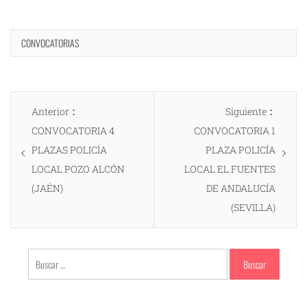
CONVOCATORIAS
Navegación
Entrada
Entrad
Anterior
Siguiente
de
anterior:
siguien
CONVOCATORIA 4
CONVOCATORIA 1
entradas
PLAZAS POLICÍA
PLAZA POLICÍA
LOCAL POZO ALCÓN
LOCAL EL FUENTES
(JAÉN)
DE ANDALUCÍA
(SEVILLA)
Buscar: