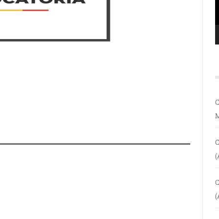
C
C
(
C
(