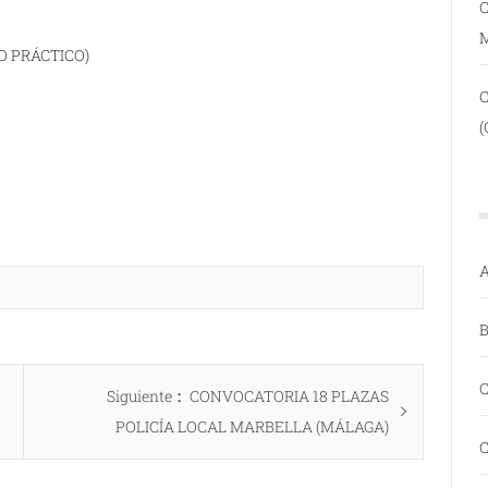
C
O PRÁCTICO)
(
A
B
C
Entrada
Siguiente
CONVOCATORIA 18 PLAZAS
siguiente:
POLICÍA LOCAL MARBELLA (MÁLAGA)
C