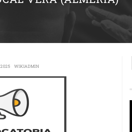
 2025
WIKIADMIN
R
d
v