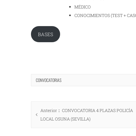
MÉDICO
CONOCIMIENTOS (TEST + CAS
BASES
CONVOCATORIAS
Navegación
Entrada
Anterior
CONVOCATORIA 4 PLAZAS POLICÍA
de
anterior:
LOCAL OSUNA (SEVILLA)
entradas