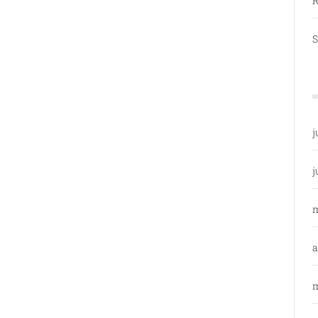
R
S
j
j
a
m