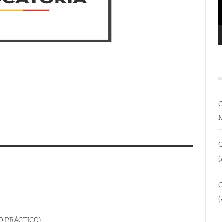
C
C
(
C
(
O PRÁCTICO)