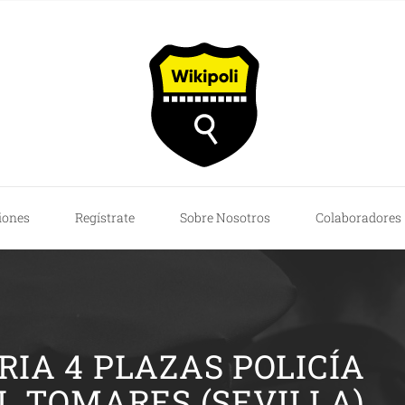
iones
Regístrate
Sobre Nosotros
Colaboradores
IA 4 PLAZAS POLICÍA
L TOMARES (SEVILLA)