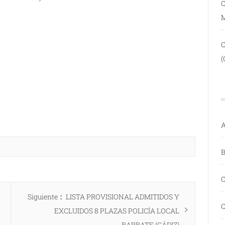
C
(
A
B
C
Entrada
Siguiente
LISTA PROVISIONAL ADMITIDOS Y
C
siguiente:
EXCLUIDOS 8 PLAZAS POLICÍA LOCAL
BARBATE (CÁDIZ)