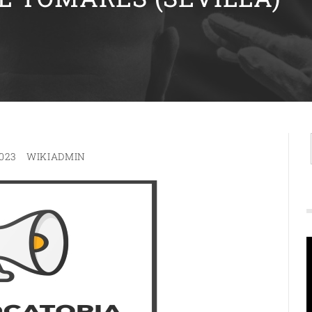
023
WIKIADMIN
R
d
v