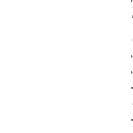
R
S
j
j
a
m