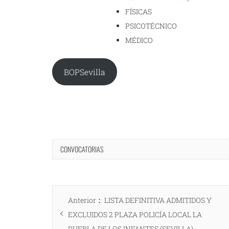
FÍSICAS
PSICOTÉCNICO
MÉDICO
BOPSevilla
CONVOCATORIAS
Navegación
Entrada
Anterior
LISTA DEFINITIVA ADMITIDOS Y
de
anterior:
EXCLUIDOS 2 PLAZA POLICÍA LOCAL LA
entradas
PUEBLA DE LOS INFANTES (SEVILLA)