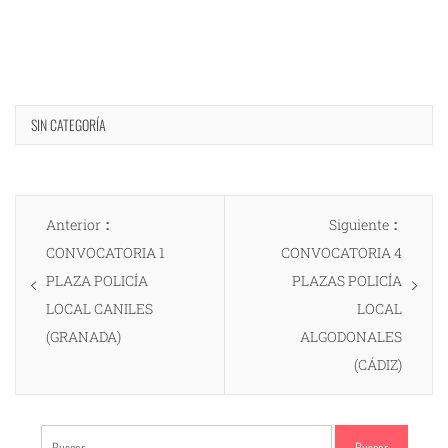
SIN CATEGORÍA
Navegación
Entrada
Entrad
Anterior
Siguiente
de
anterior:
siguien
CONVOCATORIA 1
CONVOCATORIA 4
entradas
PLAZA POLICÍA
PLAZAS POLICÍA
LOCAL CANILES
LOCAL
(GRANADA)
ALGODONALES
(CÁDIZ)
Buscar: