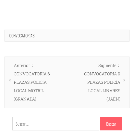
CONVOCATORIAS
Navegación
Entrada
Entrad
Anterior
Siguiente
de
anterior:
siguien
CONVOCATORIA 6
CONVOCATORIA 9
entradas
PLAZAS POLICÍA
PLAZAS POLICÍA
LOCAL MOTRIL
LOCAL LINARES
(GRANADA)
(JAÉN)
Buscar: