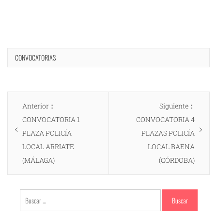
CONVOCATORIAS
Navegación
Entrada
Entrad
Anterior
Siguiente
de
anterior:
siguien
CONVOCATORIA 1
CONVOCATORIA 4
entradas
PLAZA POLICÍA
PLAZAS POLICÍA
LOCAL ARRIATE
LOCAL BAENA
(MÁLAGA)
(CÓRDOBA)
Buscar: