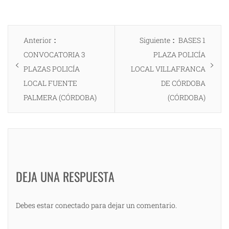
Navegación
Entrada
Entrada
Anterior
Siguiente
BASES 1
de
anterior:
siguiente:
CONVOCATORIA 3
PLAZA POLICÍA
entradas
PLAZAS POLICÍA
LOCAL VILLAFRANCA
LOCAL FUENTE
DE CÓRDOBA
PALMERA (CÓRDOBA)
(CÓRDOBA)
DEJA UNA RESPUESTA
Debes estar conectado para dejar un comentario.