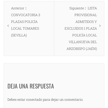
Navegación
Entrada
Entrada
Anterior
Siguiente
LISTA
de
anterior:
siguiente:
CONVOCATORIA 3
PROVISIONAL
entradas
PLAZAS POLICÍA
ADMITIDOS Y
LOCAL TOMARES
EXCLUIDOS 1 PLAZA
(SEVILLA)
POLICÍA LOCAL
VILLANUEVA DEL
ARZOBISPO (JAÉN)
DEJA UNA RESPUESTA
Debes estar conectado para dejar un comentario.