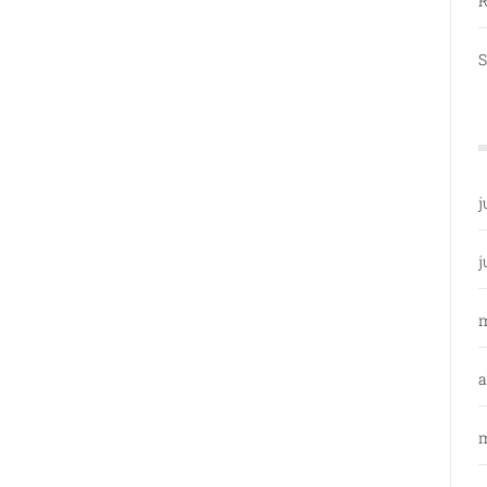
R
S
j
j
a
m