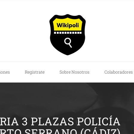
iones
Regístrate
Sobre Nosotros
Colaboradores
IA 3 PLAZAS POLICÍA
RTO SERRANO (CÁDIZ)