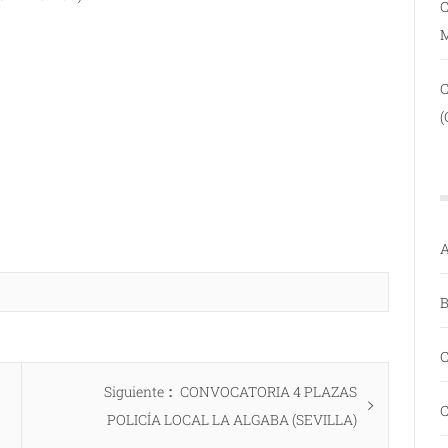
C
(
A
B
C
Entrada
Siguiente
CONVOCATORIA 4 PLAZAS
C
siguiente:
POLICÍA LOCAL LA ALGABA (SEVILLA)