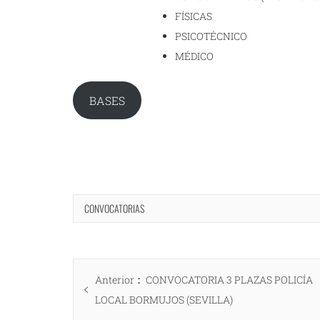
FÍSICAS
PSICOTÉCNICO
MÉDICO
BASES
CONVOCATORIAS
Navegación
Entrada
Anterior
CONVOCATORIA 3 PLAZAS POLICÍA
de
anterior:
LOCAL BORMUJOS (SEVILLA)
entradas