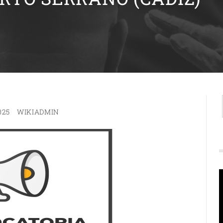
025
WIKIADMIN
R
d
v