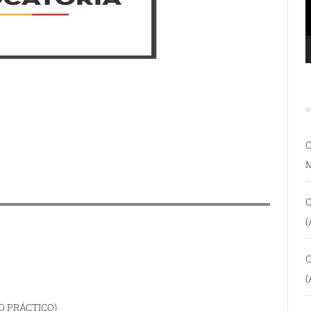
C
C
(
C
(
O PRÁCTICO)