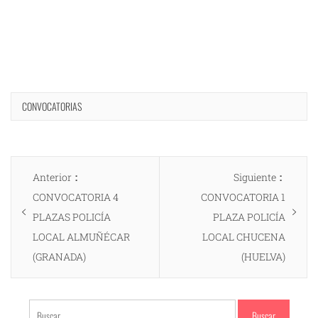
CONVOCATORIAS
Navegación
Entrada
Entrad
Anterior
Siguiente
de
anterior:
siguien
CONVOCATORIA 4
CONVOCATORIA 1
entradas
PLAZAS POLICÍA
PLAZA POLICÍA
LOCAL ALMUÑÉCAR
LOCAL CHUCENA
(GRANADA)
(HUELVA)
Buscar: