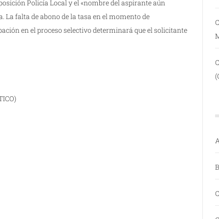
posición Policía Local y el «nombre del aspirante aún
a. La falta de abono de la tasa en el momento de
C
pación en el proceso selectivo determinará que el solicitante
(
TICO)
A
B
C