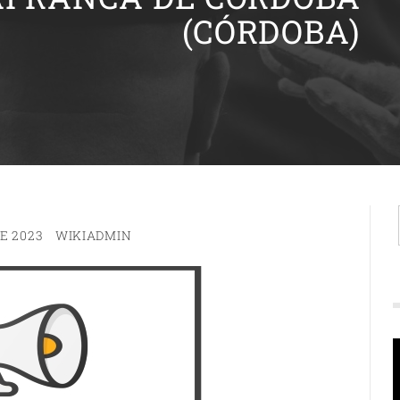
(CÓRDOBA)
E 2023
WIKIADMIN
R
d
v