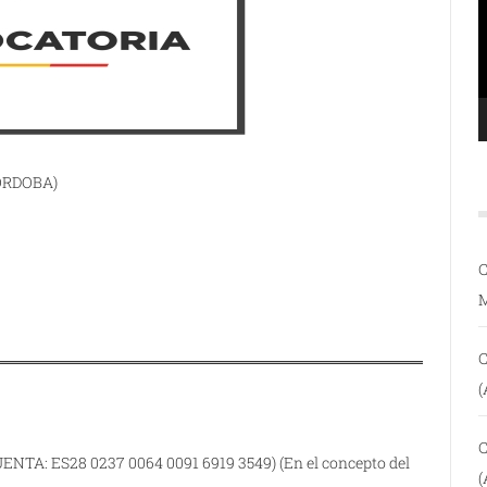
ÓRDOBA)
C
C
(
C
NTA: ES28 0237 0064 0091 6919 3549) (En el concepto del
(