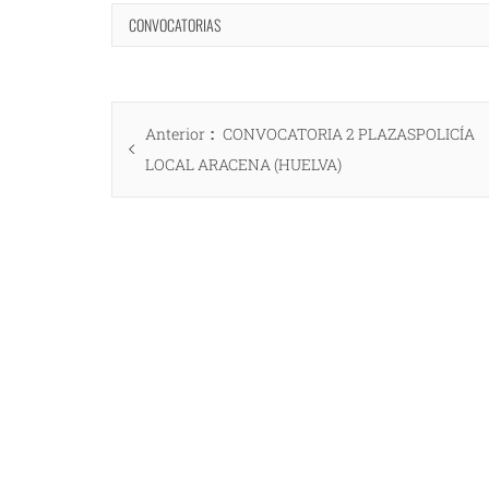
CONVOCATORIAS
Navegación
Entrada
Anterior
CONVOCATORIA 2 PLAZASPOLICÍA
de
anterior:
LOCAL ARACENA (HUELVA)
entradas