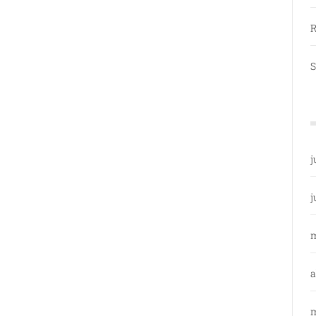
R
S
j
j
a
m