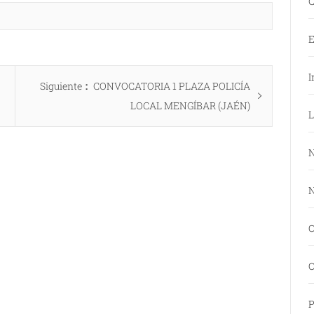
C
E
I
Entrada
Siguiente
CONVOCATORIA 1 PLAZA POLICÍA
siguiente:
LOCAL MENGÍBAR (JAÉN)
L
N
N
O
O
P