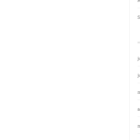
R
S
j
j
a
m