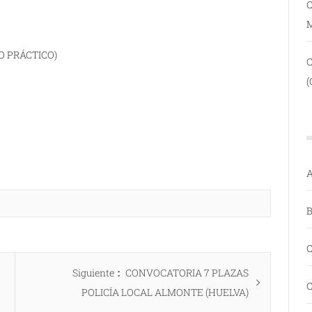
C
O PRÁCTICO)
(
A
B
C
Entrada
Siguiente
CONVOCATORIA 7 PLAZAS
C
siguiente:
POLICÍA LOCAL ALMONTE (HUELVA)