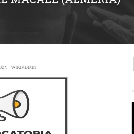
024
WIKIADMIN
R
d
v