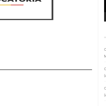
C
C
(
C
(