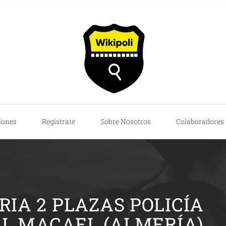
iones
Regístrate
Sobre Nosotros
Colaboradores
IA 2 PLAZAS POLICÍA
L MACAEL (ALMERÍA)