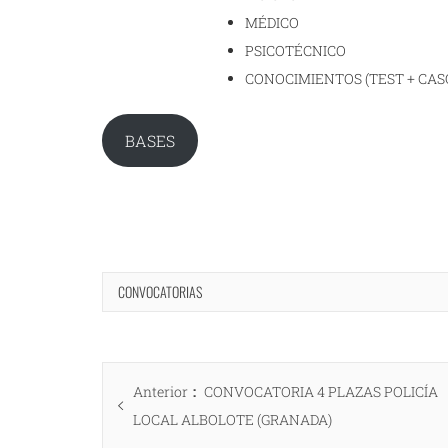
MÉDICO
PSICOTÉCNICO
CONOCIMIENTOS (TEST + CAS
BASES
CONVOCATORIAS
Navegación
Entrada
Anterior
CONVOCATORIA 4 PLAZAS POLICÍA
de
anterior:
LOCAL ALBOLOTE (GRANADA)
entradas