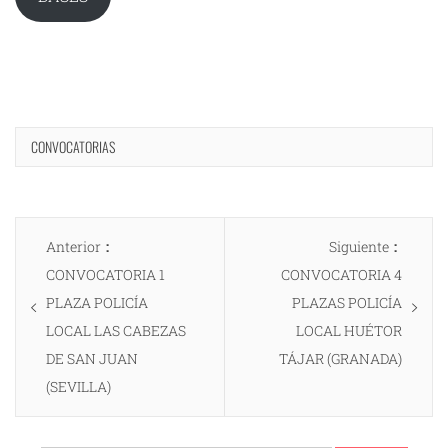
CONVOCATORIAS
Navegación
Entrada
Entrad
Anterior
Siguiente
de
anterior:
siguien
CONVOCATORIA 1
CONVOCATORIA 4
entradas
PLAZA POLICÍA
PLAZAS POLICÍA
LOCAL LAS CABEZAS
LOCAL HUÉTOR
DE SAN JUAN
TÁJAR (GRANADA)
(SEVILLA)