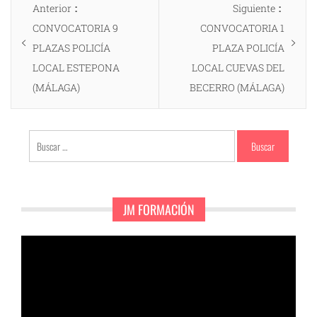
Entrada
Entrad
Anterior
Siguiente
de
anterior:
siguien
CONVOCATORIA 9
CONVOCATORIA 1
entradas
PLAZAS POLICÍA
PLAZA POLICÍA
LOCAL ESTEPONA
LOCAL CUEVAS DEL
(MÁLAGA)
BECERRO (MÁLAGA)
Buscar:
JM FORMACIÓN
Reproductor
de
vídeo