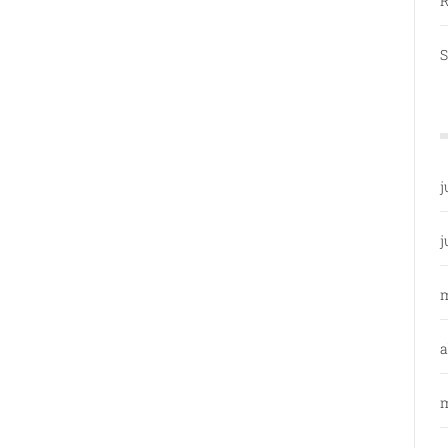
R
S
j
j
a
m