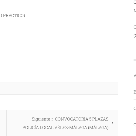
C
O PRÁCTICO)
(
A
B
C
Entrada
Siguiente
CONVOCATORIA 5 PLAZAS
C
siguiente:
POLICÍA LOCAL VÉLEZ-MÁLAGA (MÁLAGA)