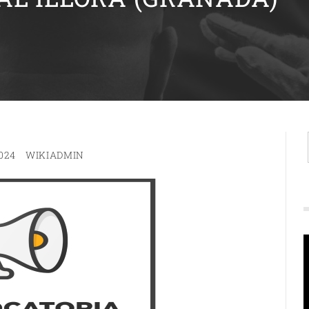
024
WIKIADMIN
R
d
v