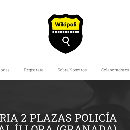
iones
Regístrate
Sobre Nosotros
Colaboradores
IA 2 PLAZAS POLICÍA
AL ÍLLORA (GRANADA)