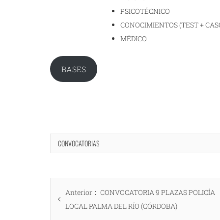
PSICOTÉCNICO
CONOCIMIENTOS (TEST + CAS
MÉDICO
BASES
CONVOCATORIAS
Navegación
Entrada
Anterior
CONVOCATORIA 9 PLAZAS POLICÍA
de
anterior:
LOCAL PALMA DEL RÍO (CÓRDOBA)
entradas