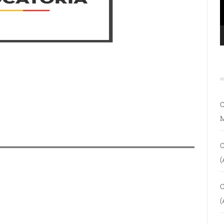
C
C
(
C
(