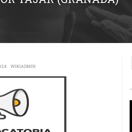
024
WIKIADMIN
R
d
v