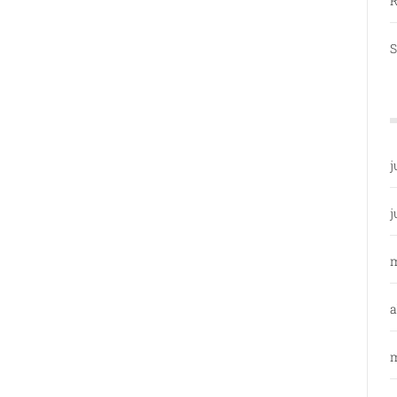
R
S
j
j
a
m