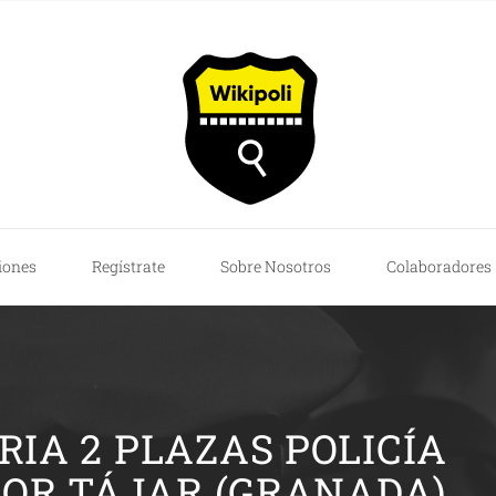
iones
Regístrate
Sobre Nosotros
Colaboradores
IA 2 PLAZAS POLICÍA
OR TÁJAR (GRANADA)