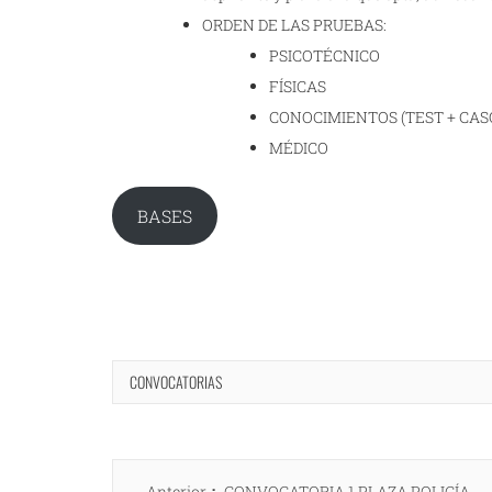
ORDEN DE LAS PRUEBAS:
PSICOTÉCNICO
FÍSICAS
CONOCIMIENTOS (TEST + CAS
MÉDICO
BASES
CONVOCATORIAS
Navegación
Entrada
Anterior
CONVOCATORIA 1 PLAZA POLICÍA