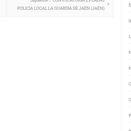
E
siguiente:
POLICÍA LOCAL LA GUARDIA DE JAÉN (JAÉN)
I
L
N
N
O
O
P