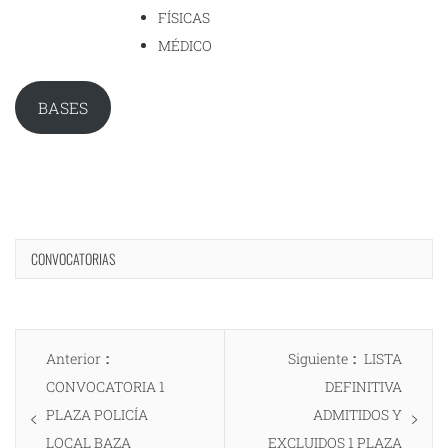
FÍSICAS
MÉDICO
BASES
CONVOCATORIAS
Navegación
Entrada
Entrada
Anterior
Siguiente
LISTA
de
anterior:
siguiente:
CONVOCATORIA 1
DEFINITIVA
entradas
PLAZA POLICÍA
ADMITIDOS Y
LOCAL BAZA
EXCLUIDOS 1 PLAZA