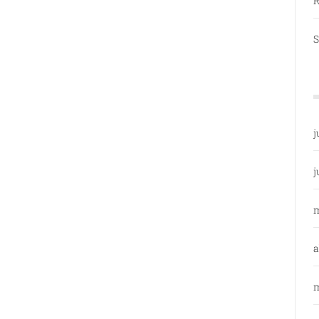
R
S
j
j
a
m