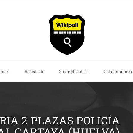
iones
Regístrate
Sobre Nosotros
Colaboradores
IA 2 PLAZAS POLICÍA
AL CARTAYA (HUELVA)