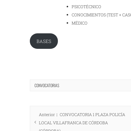
PSICOTÉCNICO
CONOCIMIENTOS (TEST + CAS
MÉDICO
BASES
CONVOCATORIAS
Navegación
Entrada
Anterior
CONVOCATORIA 1 PLAZA POLICÍA
de
anterior:
LOCAL VILLAFRANCA DE CÓRDOBA
entradas
(CÓRDOBA)