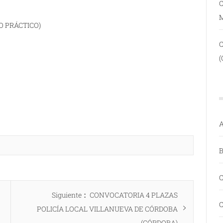
C
O PRÁCTICO)
(
A
B
C
Entrada
Siguiente
CONVOCATORIA 4 PLAZAS
C
siguiente:
POLICÍA LOCAL VILLANUEVA DE CÓRDOBA
(CÓRDOBA)