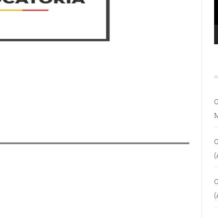
C
C
(
C
(