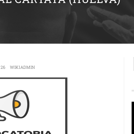
026
WIKIADMIN
R
d
v