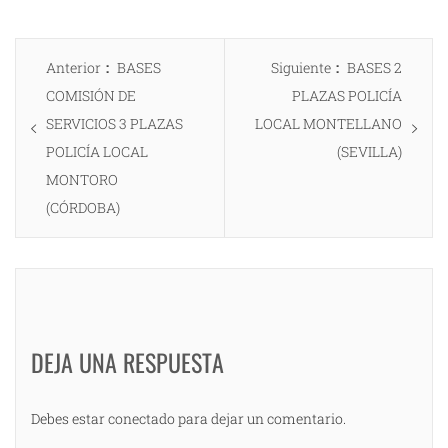
Navegación
Entrada
Entrada
Anterior
BASES
Siguiente
BASES 2
de
anterior:
siguiente:
COMISIÓN DE
PLAZAS POLICÍA
entradas
SERVICIOS 3 PLAZAS
LOCAL MONTELLANO
POLICÍA LOCAL
(SEVILLA)
MONTORO
(CÓRDOBA)
DEJA UNA RESPUESTA
Debes estar conectado para dejar un comentario.