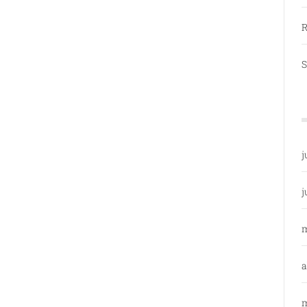
R
S
j
j
a
m