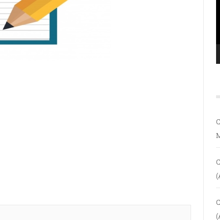
C
C
(
C
(