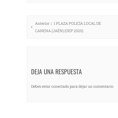
Navegación
Entrada
Anterior
1 PLAZA POLICÍA LOCAL DE
de
anterior:
CANENA (JAÉN) (OEP 2020)
entradas
DEJA UNA RESPUESTA
Debes estar conectado para dejar un comentario.