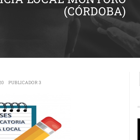
(CÓRDOBA)
20
PUBLICADOR 3
R
d
v