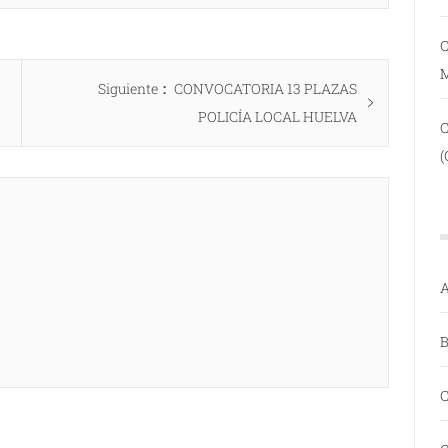
C
Entrada
Siguiente
CONVOCATORIA 13 PLAZAS
siguiente:
POLICÍA LOCAL HUELVA
(
A
B
C