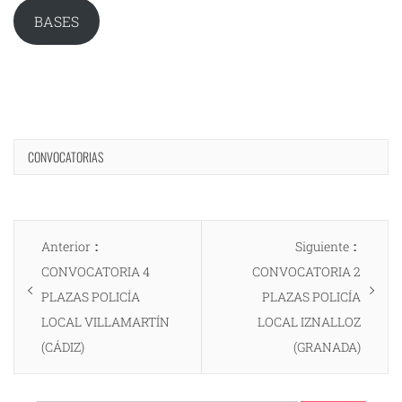
BASES
CONVOCATORIAS
Navegación
Entrada
Entrad
Anterior
Siguiente
de
anterior:
siguien
CONVOCATORIA 4
CONVOCATORIA 2
entradas
PLAZAS POLICÍA
PLAZAS POLICÍA
LOCAL VILLAMARTÍN
LOCAL IZNALLOZ
(CÁDIZ)
(GRANADA)