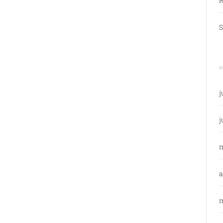
R
S
j
j
a
m