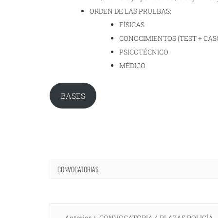
ORDEN DE LAS PRUEBAS:
FÍSICAS
CONOCIMIENTOS (TEST + CAS
PSICOTÉCNICO
MÉDICO
BASES
CONVOCATORIAS
Navegación
Entrada
Anterior
CONVOCATORIA 4 PLAZAS POLICÍA