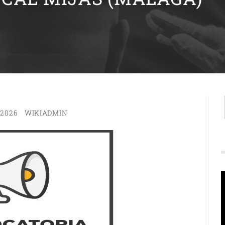
 2026
WIKIADMIN
R
d
v