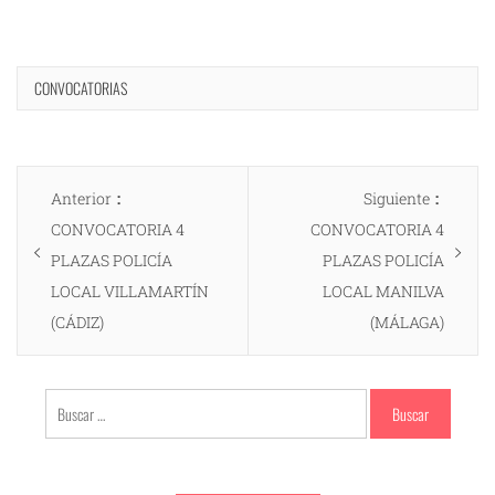
CONVOCATORIAS
Navegación
Entrada
Entrad
Anterior
Siguiente
de
anterior:
siguien
CONVOCATORIA 4
CONVOCATORIA 4
entradas
PLAZAS POLICÍA
PLAZAS POLICÍA
LOCAL VILLAMARTÍN
LOCAL MANILVA
(CÁDIZ)
(MÁLAGA)
Buscar: