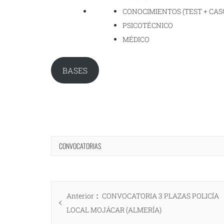
CONOCIMIENTOS (TEST + CAS
PSICOTÉCNICO
MÉDICO
BASES
CONVOCATORIAS
Navegación
Entrada
Anterior
CONVOCATORIA 3 PLAZAS POLICÍA
de
anterior:
LOCAL MOJÁCAR (ALMERÍA)
entradas