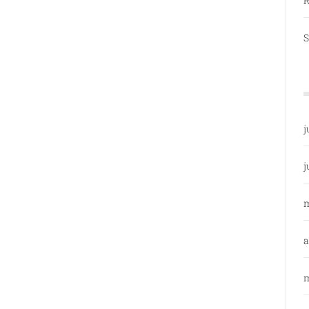
R
S
j
j
a
m