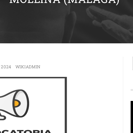
 2024
WIKIADMIN
R
d
v