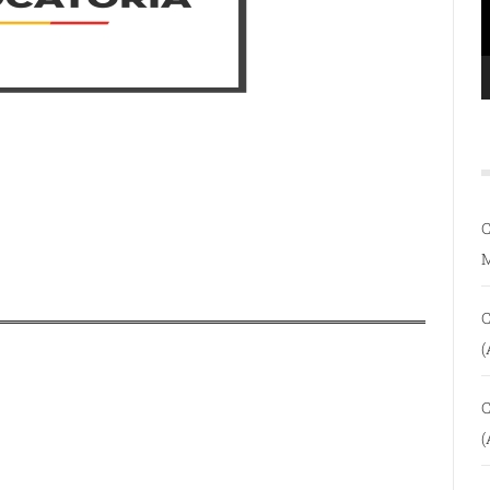
C
C
(
C
(