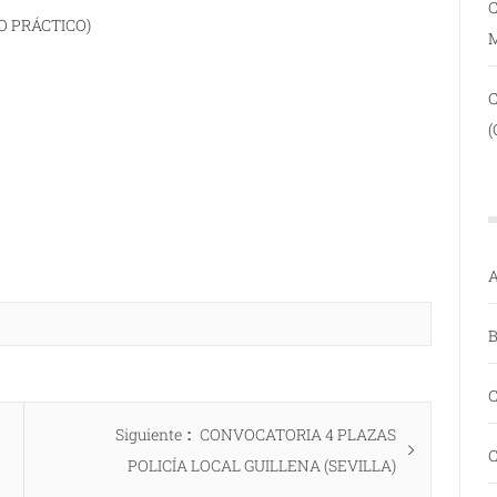
C
O PRÁCTICO)
(
A
B
C
Entrada
Siguiente
CONVOCATORIA 4 PLAZAS
C
siguiente:
POLICÍA LOCAL GUILLENA (SEVILLA)