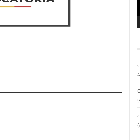
C
C
(
C
(