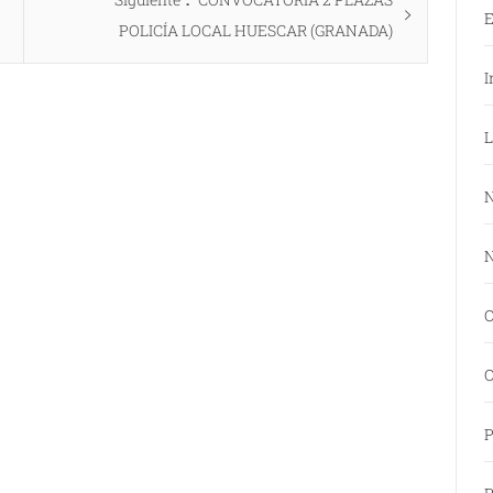
E
siguiente:
POLICÍA LOCAL HUESCAR (GRANADA)
I
L
N
N
O
O
P