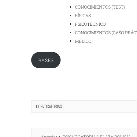
CONOCIMIENTOS (TEST)
FÍSICAS
PSICOTÉCNICO
CONOCIMIENTOS (CASO PRÁC
MÉDICO
BASES
CONVOCATORIAS
Navegación
Entrada
Anterior
CONVOCATORIA 1 PLAZA POLICÍA