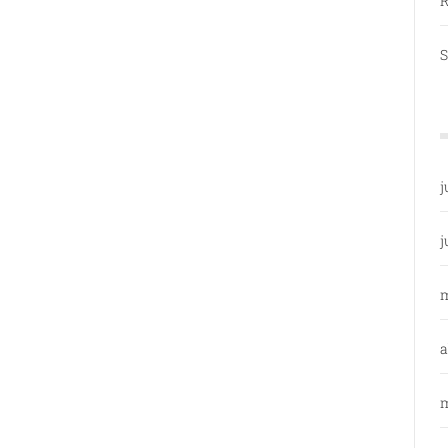
R
S
j
j
a
m