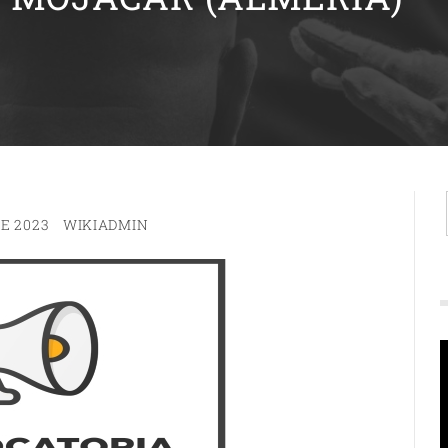
E 2023
WIKIADMIN
R
d
v