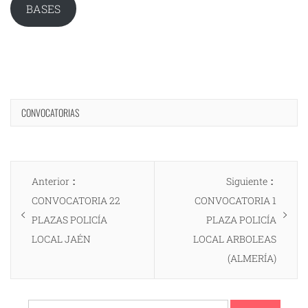
BASES
CONVOCATORIAS
Navegación
Entrada
Entrad
Anterior
Siguiente
de
anterior:
siguien
CONVOCATORIA 22
CONVOCATORIA 1
entradas
PLAZAS POLICÍA
PLAZA POLICÍA
LOCAL JAÉN
LOCAL ARBOLEAS
(ALMERÍA)