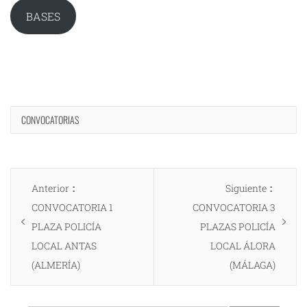
BASES
CONVOCATORIAS
Navegación
Entrada
Entrad
Anterior
Siguiente
de
anterior:
siguien
CONVOCATORIA 1
CONVOCATORIA 3
entradas
PLAZA POLICÍA
PLAZAS POLICÍA
LOCAL ANTAS
LOCAL ÁLORA
(ALMERÍA)
(MÁLAGA)