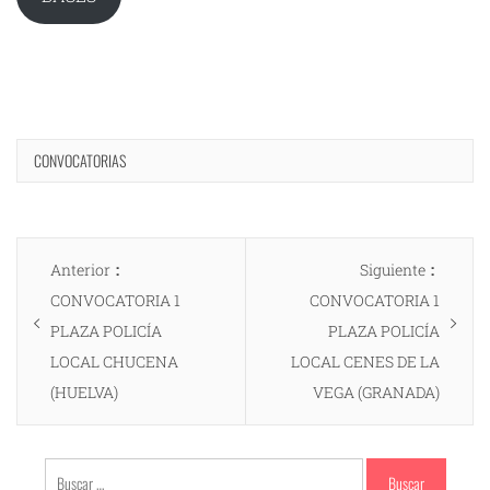
CONVOCATORIAS
Navegación
Entrada
Entrad
Anterior
Siguiente
de
anterior:
siguien
CONVOCATORIA 1
CONVOCATORIA 1
entradas
PLAZA POLICÍA
PLAZA POLICÍA
LOCAL CHUCENA
LOCAL CENES DE LA
(HUELVA)
VEGA (GRANADA)
Buscar: