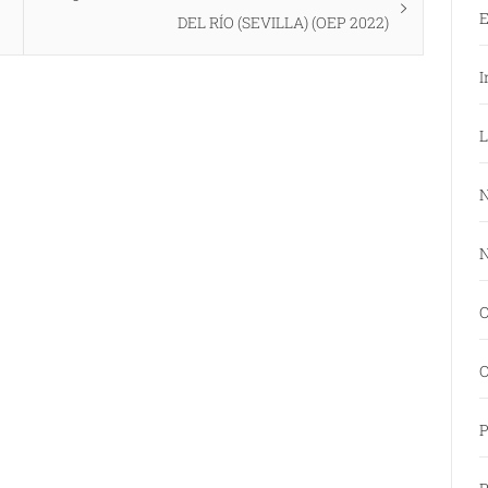
E
siguiente:
DEL RÍO (SEVILLA) (OEP 2022)
I
L
N
N
O
O
P