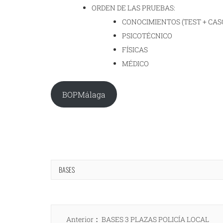
ORDEN DE LAS PRUEBAS:
CONOCIMIENTOS (TEST + CAS
PSICOTÉCNICO
FÍSICAS
MÉDICO
BOPMálaga
BASES
Navegación
Entrada
Anterior
BASES 3 PLAZAS POLICÍA LOCAL