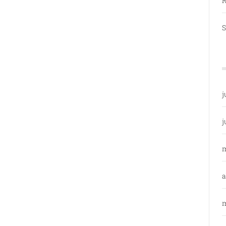
R
S
j
j
a
m