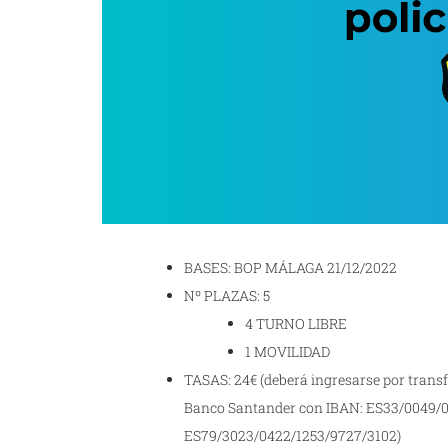
BASES: BOP MÁLAGA 21/12/2022
Nº PLAZAS: 5
4 TURNO LIBRE
1 MOVILIDAD
TASAS: 24€ (deberá ingresarse por transf
Banco Santander con IBAN: ES33/0049/0
ES79/3023/0422/1253/9727/3102)