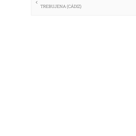
de
anterior:
TREBUJENA (CÁDIZ)
entradas