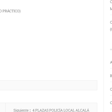
C
O PRÁCTICO)
(
A
B
C
C
Entrada
Siguiente
4 PLAZAS POLICÍA LOCAL ALCALÁ