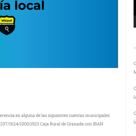
C
C
(
C
erencia en alguna de las siguientes cuentas municipales:
(
237/1624/1000/1523 Caja Rural de Granada con IBAN