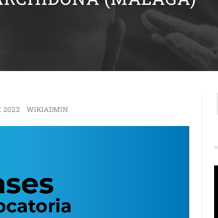
E 2022
WIKIADMIN
R
d
v