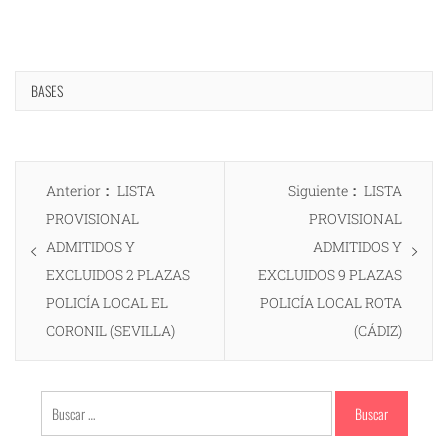
BASES
Navegación
Entrada
Entrada
Anterior
LISTA
Siguiente
LISTA
de
anterior:
siguiente:
PROVISIONAL
PROVISIONAL
entradas
ADMITIDOS Y
ADMITIDOS Y
EXCLUIDOS 2 PLAZAS
EXCLUIDOS 9 PLAZAS
POLICÍA LOCAL EL
POLICÍA LOCAL ROTA
CORONIL (SEVILLA)
(CÁDIZ)
Buscar: