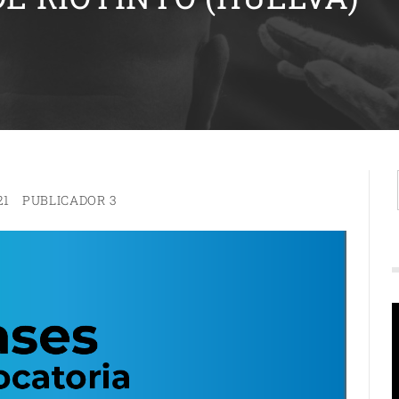
21
PUBLICADOR 3
R
d
v