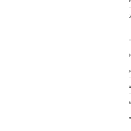
R
S
j
j
a
m