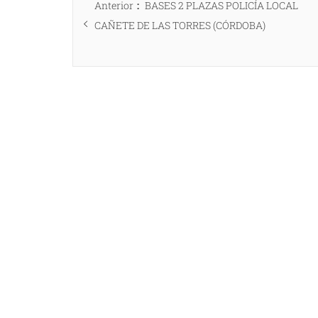
Entrada
Anterior
BASES 2 PLAZAS POLICÍA LOCAL
de
anterior:
CAÑETE DE LAS TORRES (CÓRDOBA)
entradas