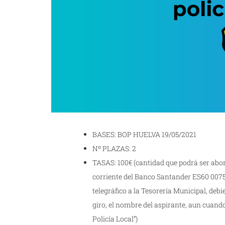
BASES: BOP HUELVA 19/05/2021
Nº PLAZAS: 2
TASAS: 100€ (cantidad que podrá ser abon
corriente del Banco Santander ES60 0075 
telegráfico a la Tesorería Municipal, deb
giro, el nombre del aspirante, aun cuando
Policía Local”)