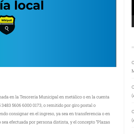
C
C
(
ada en la Tesorería Municipal en metálico o en la cuenta
3483 5606 6000 0173, o remitido por giro postal o
C
iendo consignar en el ingreso, ya sea en transferencia o en
(
 sea efectuada por persona distinta, y el concepto “Plazas