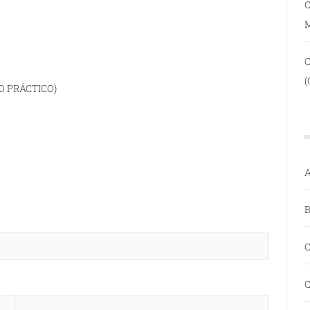
C
(
O PRÁCTICO)
A
B
C
C