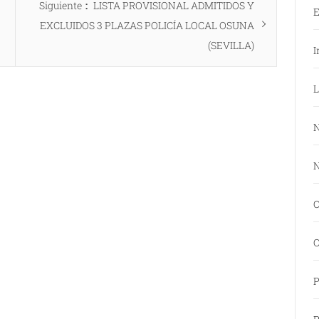
Entrada
Siguiente
LISTA PROVISIONAL ADMITIDOS Y
E
siguiente:
EXCLUIDOS 3 PLAZAS POLICÍA LOCAL OSUNA
(SEVILLA)
I
L
N
N
O
O
P