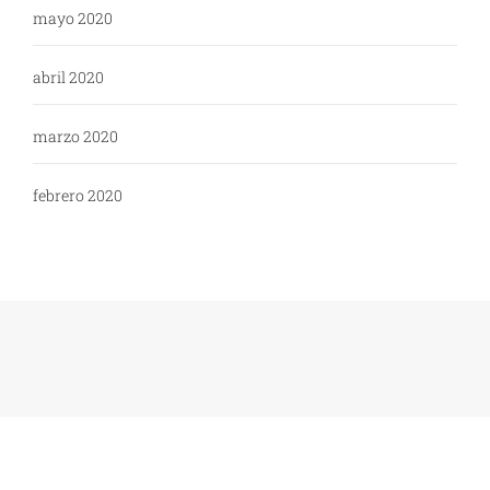
mayo 2020
abril 2020
marzo 2020
febrero 2020
Copyright: WikiPoli - 2020
Tema:
Blog Expert
de
Themeinwp