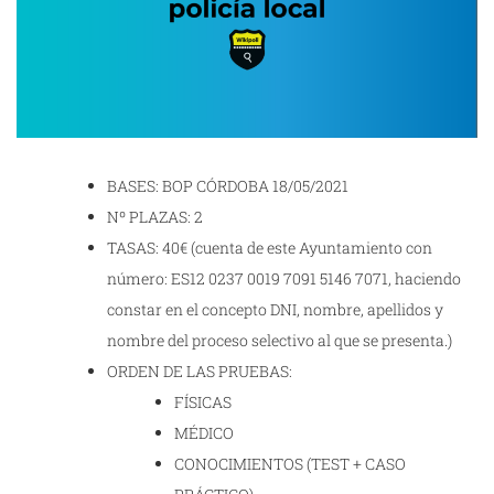
BASES: BOP CÓRDOBA 18/05/2021
Nº PLAZAS: 2
TASAS: 40€ (cuenta de este Ayuntamiento con
número: ES12 0237 0019 7091 5146 7071, haciendo
constar en el concepto DNI, nombre, apellidos y
nombre del proceso selectivo al que se presenta.)
ORDEN DE LAS PRUEBAS:
FÍSICAS
MÉDICO
CONOCIMIENTOS (TEST + CASO