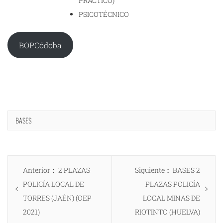
PRÁCTICO)
PSICOTÉCNICO
BOPCódoba
BASES
Navegación
Entrada
Entrada
Anterior
2 PLAZAS
Siguiente
BASES 2
de
anterior:
siguiente:
POLICÍA LOCAL DE
PLAZAS POLICÍA
entradas
TORRES (JAÉN) (OEP
LOCAL MINAS DE
2021)
RIOTINTO (HUELVA)