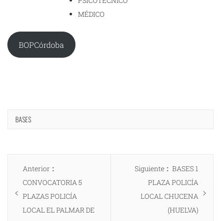
PSICOTÉCNICO
MÉDICO
BOPCórdoba
BASES
Navegación
Entrada
Entrada
Anterior
Siguiente
BASES 1
de
anterior:
siguiente:
CONVOCATORIA 5
PLAZA POLICÍA
entradas
PLAZAS POLICÍA
LOCAL CHUCENA
LOCAL EL PALMAR DE
(HUELVA)