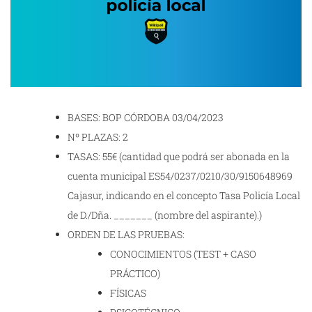
BASES: BOP CÓRDOBA 03/04/2023
Nº PLAZAS: 2
TASAS: 55€ (cantidad que podrá ser abonada en la
cuenta municipal ES54/0237/0210/30/9150648969
Cajasur, indicando en el concepto Tasa Policía Local
de D./Dña. _______ (nombre del aspirante).)
ORDEN DE LAS PRUEBAS:
CONOCIMIENTOS (TEST + CASO
PRÁCTICO)
FÍSICAS