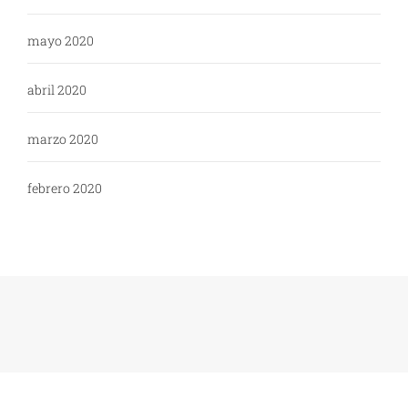
mayo 2020
abril 2020
marzo 2020
febrero 2020
Copyright: WikiPoli - 2020
Tema:
Blog Expert
de
Themeinwp