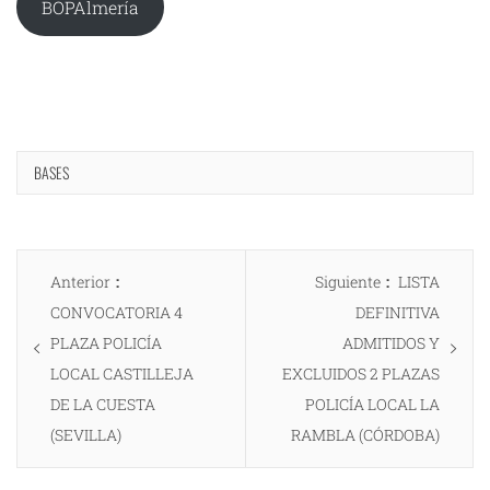
BOPAlmería
BASES
Navegación
Entrada
Entrada
Anterior
Siguiente
LISTA
de
anterior:
siguiente:
CONVOCATORIA 4
DEFINITIVA
entradas
PLAZA POLICÍA
ADMITIDOS Y
LOCAL CASTILLEJA
EXCLUIDOS 2 PLAZAS
DE LA CUESTA
POLICÍA LOCAL LA
(SEVILLA)
RAMBLA (CÓRDOBA)