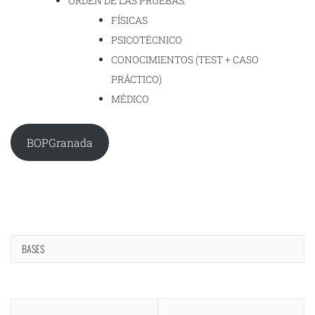
ORDEN DE LAS PRUEBAS:
FÍSICAS
PSICOTÉCNICO
CONOCIMIENTOS (TEST + CASO
PRÁCTICO)
MÉDICO
BOPGranada
BASES
Navegación