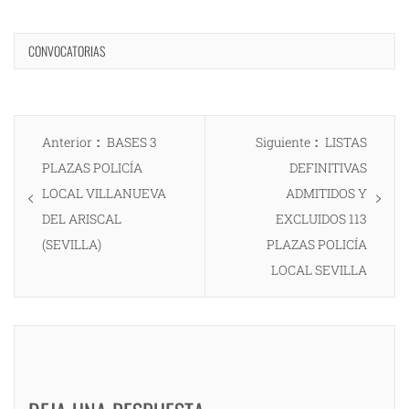
CONVOCATORIAS
Navegación
Entrada
Entrada
Anterior
BASES 3
Siguiente
LISTAS
de
anterior:
siguiente:
PLAZAS POLICÍA
DEFINITIVAS
entradas
LOCAL VILLANUEVA
ADMITIDOS Y
DEL ARISCAL
EXCLUIDOS 113
(SEVILLA)
PLAZAS POLICÍA
LOCAL SEVILLA