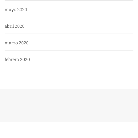
mayo 2020
abril 2020
marzo 2020
febrero 2020
Copyright: WikiPoli - 2020
Tema:
Blog Expert
de
Themeinwp