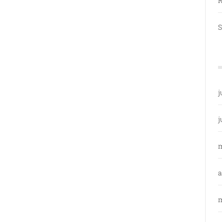
R
S
j
j
a
m