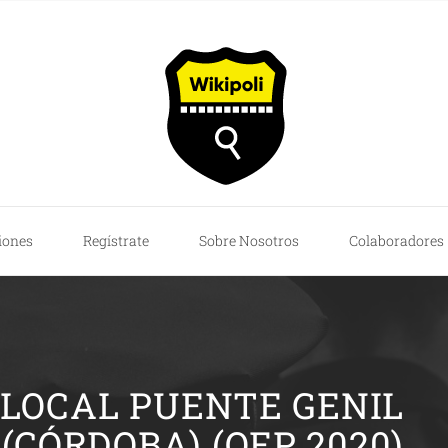
iones
Regístrate
Sobre Nosotros
Colaboradores
 LOCAL PUENTE GENIL
(CÓRDOBA) (OEP 2020)