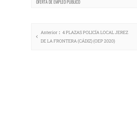
OFERTA DE EMPLEO PÚBLICO
Navegación
Entrada
Anterior
4 PLAZAS POLICÍA LOCAL JEREZ
de
anterior:
DE LA FRONTERA (CÁDIZ) (OEP 2020)
entradas