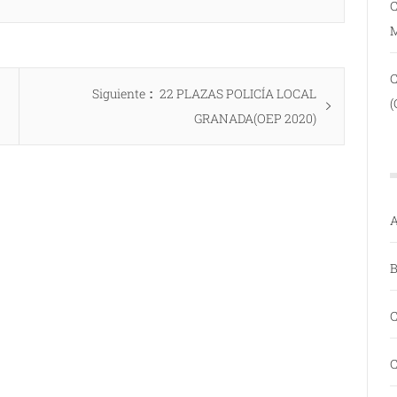
C
Entrada
Siguiente
22 PLAZAS POLICÍA LOCAL
(
siguiente:
GRANADA(OEP 2020)
A
B
C
C