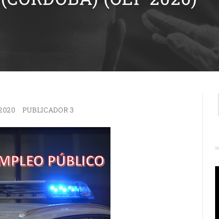
2020
PUBLICADOR 3
R
d
v