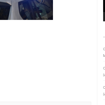
C
C
(
C
(