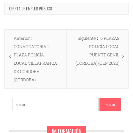
OFERTA DE EMPLEO PÚBLICO
Navegación
Entrada
Entrada
Anterior
Siguiente
6 PLAZAS
de
anterior:
siguiente:
CONVOCATORIA 1
POLICÍA LOCAL
entradas
PLAZA POLICÍA
PUENTE GENIL
LOCAL VILLAFRANCA
(CÓRDOBA) (OEP 2020)
DE CÓRDOBA
(CÓRDOBA)
Buscar:
JM FORMACIÓN