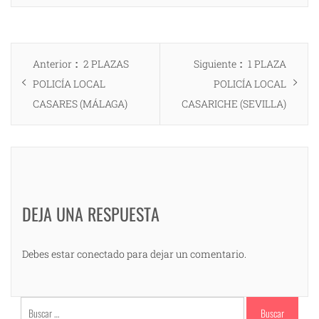
Navegación
Entrada
Entrada
Anterior
2 PLAZAS
Siguiente
1 PLAZA
de
anterior:
siguiente:
POLICÍA LOCAL
POLICÍA LOCAL
entradas
CASARES (MÁLAGA)
CASARICHE (SEVILLA)
DEJA UNA RESPUESTA
Debes estar conectado para dejar un comentario.
Buscar: