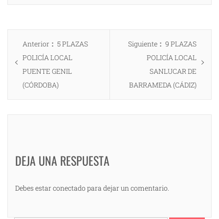
Navegación
Entrada
Entrada
Anterior
5 PLAZAS
Siguiente
9 PLAZAS
de
anterior:
siguiente:
POLICÍA LOCAL
POLICÍA LOCAL
entradas
PUENTE GENIL
SANLUCAR DE
(CÓRDOBA)
BARRAMEDA (CÁDIZ)
DEJA UNA RESPUESTA
Debes estar conectado para dejar un comentario.