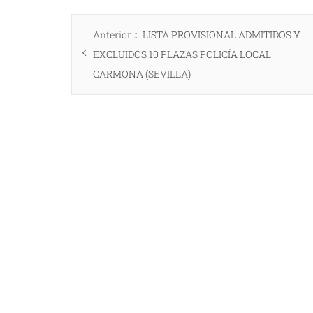
Navegación
Entrada
Anterior
LISTA PROVISIONAL ADMITIDOS Y
de
anterior:
EXCLUIDOS 10 PLAZAS POLICÍA LOCAL
entradas
CARMONA (SEVILLA)