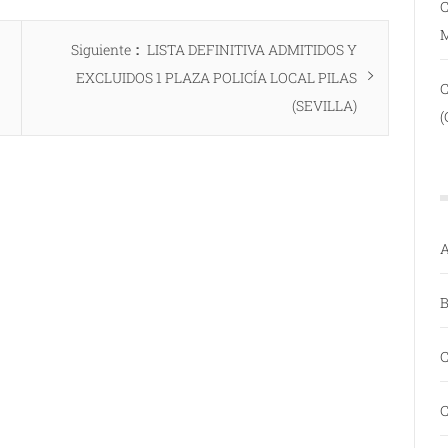
C
Entrada
Siguiente
LISTA DEFINITIVA ADMITIDOS Y
siguiente:
EXCLUIDOS 1 PLAZA POLICÍA LOCAL PILAS
(SEVILLA)
(
A
B
C
C