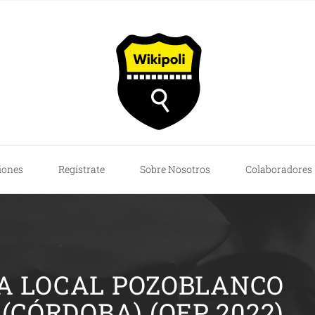
iones
Regístrate
Sobre Nosotros
Colaboradores
ÍA LOCAL POZOBLANCO
(CÓRDOBA) (OEP 2022)