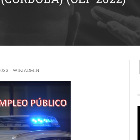
2023
WIKIADMIN
R
d
v