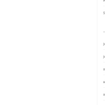
R
S
j
j
a
m