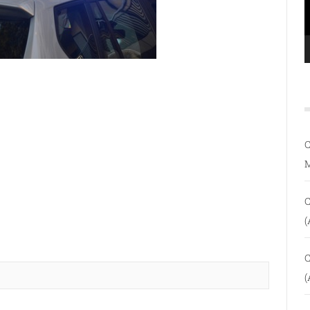
C
C
(
C
(