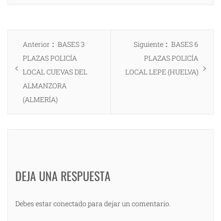
Navegación
Entrada
Entrada
Anterior
BASES 3
Siguiente
BASES 6
de
anterior:
siguiente:
PLAZAS POLICÍA
PLAZAS POLICÍA
entradas
LOCAL CUEVAS DEL
LOCAL LEPE (HUELVA)
ALMANZORA
(ALMERÍA)
DEJA UNA RESPUESTA
Debes estar conectado para dejar un comentario.