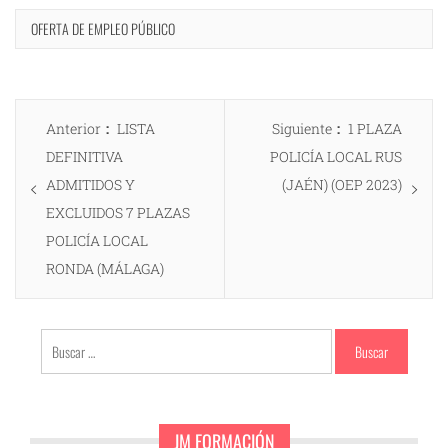
OFERTA DE EMPLEO PÚBLICO
Navegación
Entrada
Entrada
Anterior
LISTA
Siguiente
1 PLAZA
de
anterior:
siguiente:
DEFINITIVA
POLICÍA LOCAL RUS
entradas
ADMITIDOS Y
(JAÉN) (OEP 2023)
EXCLUIDOS 7 PLAZAS
POLICÍA LOCAL
RONDA (MÁLAGA)
Buscar:
JM FORMACIÓN