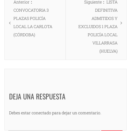
Entrada
Entrada
Anterior
Siguiente
LISTA
de
anterior:
siguiente:
CONVOCATORIA 3
DEFINITIVA
entradas
PLAZAS POLICÍA
ADMITIDOS Y
LOCAL LA CARLOTA
EXCLUIDOS 1 PLAZA
(CÓRDOBA)
POLICÍA LOCAL
VILLARRASA
(HUELVA)
DEJA UNA RESPUESTA
Debes estar conectado para dejar un comentario.