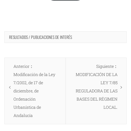
RESULTADOS / PUBLICACIONES DE INTERÉS
Navegación
Entrada
Entrad
Anterior
Siguiente
de
anterior:
siguien
Modificación de la Ley
MODIFICACIÓN DE LA
entradas
7/2002, de 17 de
LEY 7/85
diciembre, de
REGULADORA DE LAS
Ordenación
BASES DEL RÉGIMEN
Urbanística de
LOCAL.
Andalucía