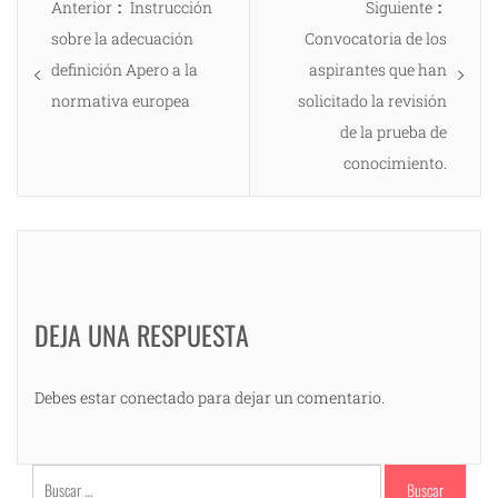
Entrada
Entrad
Anterior
Instrucción
Siguiente
de
anterior:
siguien
sobre la adecuación
Convocatoria de los
entradas
definición Apero a la
aspirantes que han
normativa europea
solicitado la revisión
de la prueba de
conocimiento.
DEJA UNA RESPUESTA
Debes estar conectado para dejar un comentario.
Buscar: