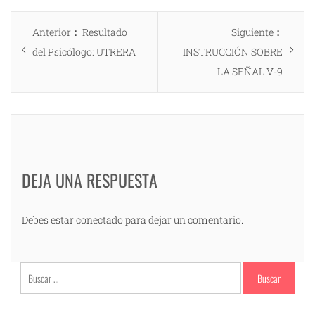
Navegación
Entrada
Entrad
Anterior
Resultado
Siguiente
de
anterior:
siguien
del Psicólogo: UTRERA
INSTRUCCIÓN SOBRE
entradas
LA SEÑAL V-9
DEJA UNA RESPUESTA
Debes estar conectado para dejar un comentario.
Buscar: