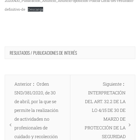
20200430_Publicación_Anuncio_Anuncio-oposición-Policia-Local-del-resultado-
definitivo-de
Descarga
RESULTADOS / PUBLICACIONES DE INTERÉS
Navegación
Entrada
Entrad
Anterior
Orden
Siguiente
de
anterior:
siguien
SND/381/2020, de 30
INTERPRETACIÓN
entradas
de abril, por la que se
DEL ART. 32.2 DE LA
permite la realización
LO 4/15 DE 30 DE
de actividades no
MARZO DE
profesionales de
PROTECCIÓN DE LA
cuidado y recolección
SEGURIDAD