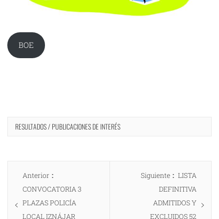
BOE
RESULTADOS / PUBLICACIONES DE INTERÉS
Navegación
Entrada
Entrada
Anterior
Siguiente
LISTA
de
anterior:
siguiente:
CONVOCATORIA 3
DEFINITIVA
entradas
PLAZAS POLICÍA
ADMITIDOS Y
LOCAL IZNÁJAR
EXCLUIDOS 52